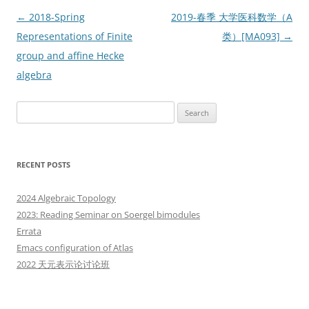
Post
←
2018-Spring
2019-春季 大学医科数学（A
navigation
Representations of Finite
类）[MA093]
→
group and affine Hecke
algebra
Search
for:
RECENT POSTS
2024 Algebraic Topology
2023: Reading Seminar on Soergel bimodules
Errata
Emacs configuration of Atlas
2022 天元表示论讨论班