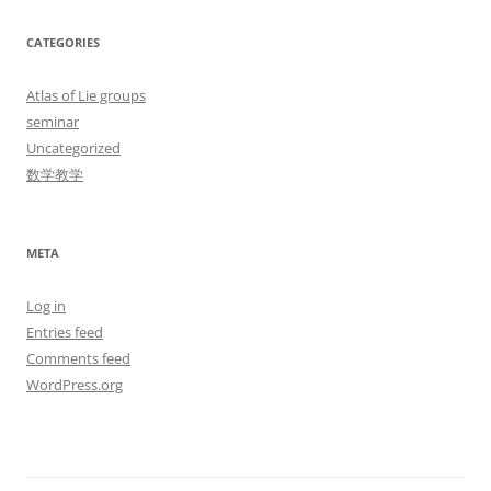
CATEGORIES
Atlas of Lie groups
seminar
Uncategorized
数学教学
META
Log in
Entries feed
Comments feed
WordPress.org